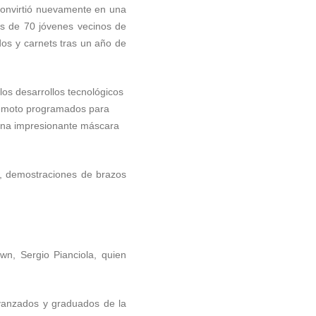
convirtió nuevamente en una
ás de 70 jóvenes vecinos de
dos y carnets tras un año de
 los desarrollos tecnológicos
 remoto programados para
 una impresionante máscara
va, demostraciones de brazos
wn, Sergio Pianciola, quien
avanzados y graduados de la