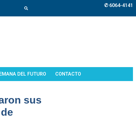
✆ 6064-4141
EMANA DEL FUTURO
CONTACTO
taron sus
 de