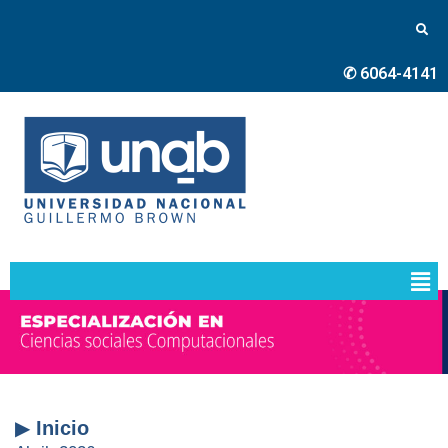
✆ 6064-4141
▶
Inicio