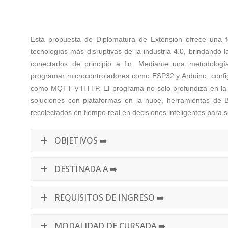
Esta propuesta de Diplomatura de Extensión ofrece una f
tecnologías más disruptivas de la industria 4.0, brindando
conectados de principio a fin. Mediante una metodologí
programar microcontroladores como ESP32 y Arduino, confi
como MQTT y HTTP. El programa no solo profundiza en la el
soluciones con plataformas en la nube, herramientas de B
recolectados en tiempo real en decisiones inteligentes para se
OBJETIVOS ➡️
DESTINADA A ➡️
REQUISITOS DE INGRESO ➡️
MODALIDAD DE CURSADA ➡️