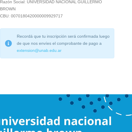
Razón Social: UNIVERSIDAD NACIONAL GUILLERMO
BROWN
CBU: 0070180420000009929717
Recordá que tu inscripción será confirmada luego
de que nos envíes el comprobante de pago a
extension@unab.edu.ar