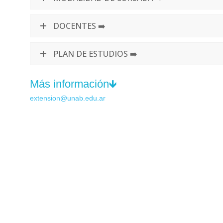
DOCENTES ➡️
PLAN DE ESTUDIOS ➡️
Más información🡻
extension@unab.edu.ar