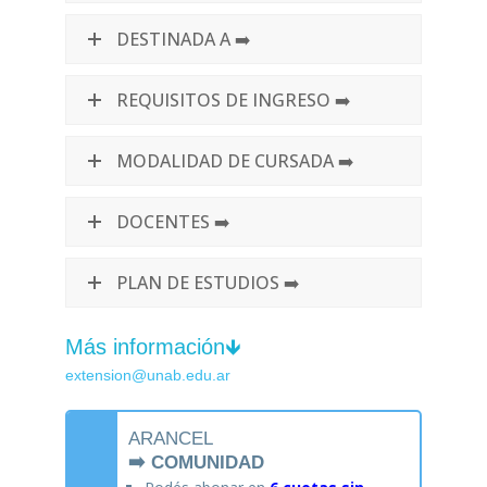
DESTINADA A ➡️
REQUISITOS DE INGRESO ➡️
MODALIDAD DE CURSADA ➡️
DOCENTES ➡️
PLAN DE ESTUDIOS ➡️
Más información🡻
extension@unab.edu.ar
ARANCEL
➡️ COMUNIDAD