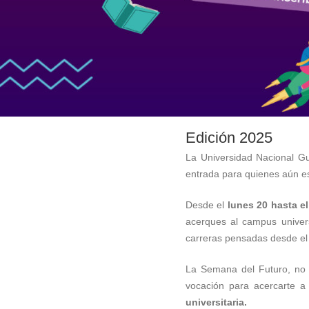
Edición 2025
La Universidad Nacional Gu
entrada para quienes aún es
Desde el
lunes 20 hasta e
acerques al campus univers
carreras pensadas desde el e
La Semana del Futuro, no 
vocación para acercarte a 
universitaria.