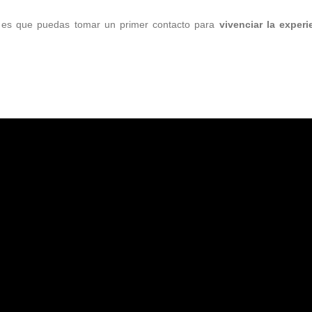
a es que puedas tomar un primer contacto para
vivenciar la exper