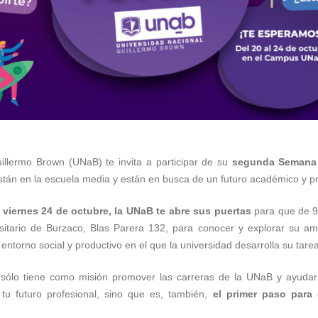
illermo Brown (UNaB) te invita a participar de su
segunda Semana 
tán en la escuela media y están en busca de un futuro académico y pr
l viernes 24 de octubre, la UNaB te abre sus puertas
para que de 9
itario de Burzaco, Blas Parera 132, para conocer y explorar su am
ntorno social y productivo en el que la universidad desarrolla su tarea
sólo tiene como misión promover las carreras de la UNaB y ayudar
tu futuro profesional, sino que es, también,
el primer paso para 