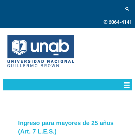
✆ 6064-4141
Ingreso para mayores de 25 años
(Art. 7 L.E.S.)