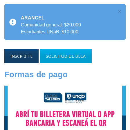
×
ARANCEL
Comunidad general: $20.000
Estudiantes UNaB: $10.000
INSCRIBITE
SOLICITUD DE BECA
Formas de pago