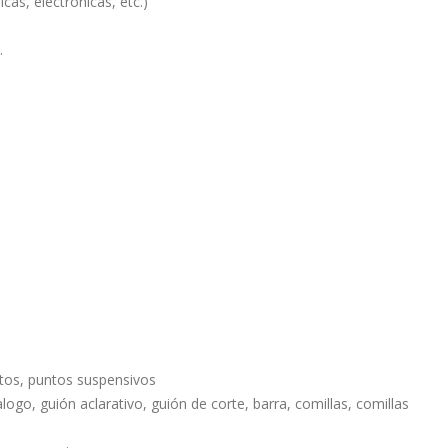
cas, electrónicas, etc.)
.
a
tos, puntos suspensivos
logo, guión aclarativo, guión de corte, barra, comillas, comillas