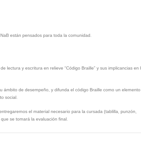
a UNaB están pensados para toda la comunidad.
e lectura y escritura en relieve “Código Braille” y sus implicancias en 
su ámbito de desempeño, y difunda el código Braille como un elemento
o social.
entregaremos el material necesario para la cursada (tablilla, punzón,
 que se tomará la evaluación final.