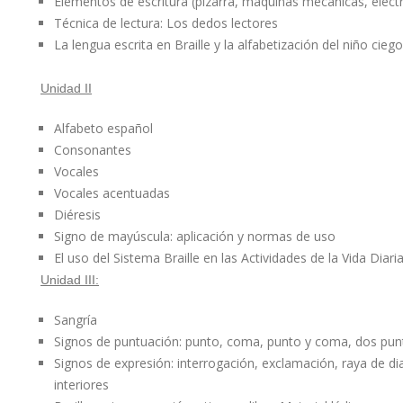
Elementos de escritura (pizarra, máquinas mecánicas, eléctri
Técnica de lectura: Los dedos lectores
La lengua escrita en Braille y la alfabetización del niño ciego
Unidad II
Alfabeto español
Consonantes
Vocales
Vocales acentuadas
Diéresis
Signo de mayúscula: aplicación y normas de uso
El uso del Sistema Braille en las Actividades de la Vida Diari
Unidad III:
Sangría
Signos de puntuación: punto, coma, punto y coma, dos pun
Signos de expresión: interrogación, exclamación, raya de dia
interiores