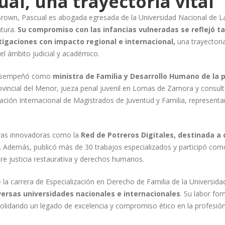
al, una trayectoria vital
Brown, Pascual es abogada egresada de la Universidad Nacional de L
atura.
Su compromiso con las infancias vulneradas se reflejó ta
igaciones con impacto regional e internacional,
una trayectori
 el ámbito judicial y académico.
 desempeñó como
ministra de Familia y Desarrollo Humano de la p
ovincial del Menor, jueza penal juvenil en Lomas de Zamora y consult
ciación Internacional de Magistrados de Juventud y Familia, represent
tivas innovadoras como la
Red de Potreros Digitales, destinada a 
.
Además, publicó más de 30 trabajos especializados y participó com
re justicia restaurativa y derechos humanos.
e la carrera de Especialización en Derecho de Familia de la Universi
ersas universidades nacionales e internacionales
. Su labor fo
solidando un legado de excelencia y compromiso ético en la profesión