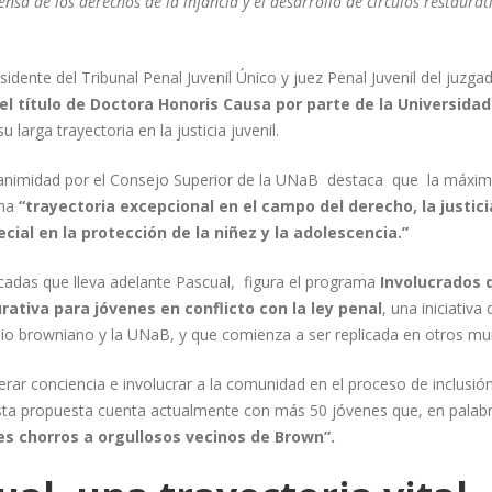
efensa de los derechos de la infancia y el desarrollo de círculos restaurat
idente del Tribunal Penal Juvenil Único y juez Penal Juvenil del juzga
el título de Doctora Honoris Causa por parte de la Universida
larga trayectoria en la justicia juvenil.
animidad por el Consejo Superior de la UNaB destaca que la máxima 
una
“trayectoria excepcional en el campo del derecho, la justici
al en la protección de la niñez y la adolescencia.”
acadas que lleva adelante Pascual, figura el programa
Involucrados 
urativa para jóvenes en conflicto con la ley penal
, una iniciativa
cipio browniano y la UNaB, y que comienza a ser replicada en otros m
rar conciencia e involucrar a la comunidad en el proceso de inclusió
sta propuesta cuenta actualmente con más 50 jóvenes que, en palabr
es chorros a orgullosos vecinos de Brown”.