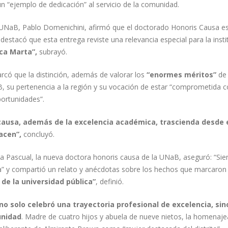
un “ejemplo de dedicación” al servicio de la comunidad.
 UNaB, Pablo Domenichini, afirmó que el doctorado Honoris Causa es
destacó que esta entrega reviste una relevancia especial para la insti
oca Marta”,
subrayó.
rcó que la distinción, además de valorar los
“enormes méritos”
de 
 su pertenencia a la región y su vocación de estar “comprometida con
portunidades”.
causa, además de la excelencia académica, trascienda desde 
acen”,
concluyó.
 Pascual, la nueva doctora honoris causa de la UNaB, aseguró: “Sien
a” y compartió un relato y anécdotas sobre los hechos que marcaron 
a de la universidad pública”
, definió.
no solo celebró una trayectoria profesional de excelencia, sin
unidad
. Madre de cuatro hijos y abuela de nueve nietos, la homenaj