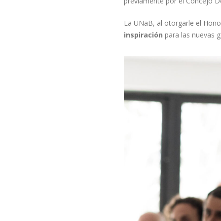
previamente por el Concejo De
La UNaB, al otorgarle el Hono
inspiración
para las nuevas g