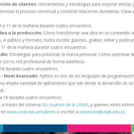
nción de clientes
:
Herramientas y estrategias para mejorar ventas y 
ptimizar el proceso comercial y construir relaciones duraderas. Clave 
 9 a 11 de la mañana durante cuatro encuentros.
dea a la producción
:
Cómo transformar una idea en un contenido a
 el público y formato, hasta escribir guiones, grabar, editar y publicar
a 11 de la mañana durante cuatro encuentros.
edIn
:
Estrategias para potenciar la marca personal. Cómo optimizar l
r con tu red profesional de forma auténtica.
 18 durante cuatro encuentros.
– Nivel Avanzado
:
Python es uno de los lenguajes de programación
na amplia variedad de aplicaciones que van desde el desarrollo de so
al.
 a 16 durante cuatro encuentros.
s a través del sistema
SIU Guaraní de la UNaB
,
y quienes estén inter
r en
www.unab.edu.ar/talleres
o escribir a
extension@unab.edu.ar
.